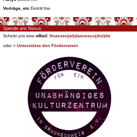
Vorträge, etc
Eintritt frei
Spende ans Nexus
Schickt uns eine
eMail:
finanzen(at)dasnexus(dot)de
oder
» Unterstütze den Förderverein