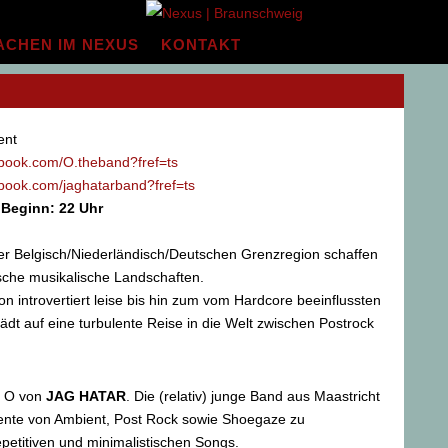
ACHEN IM NEXUS
KONTAKT
ent
ebook.com/O.theband?fref=ts
ebook.com/jaghatarband?fref=ts
 Beginn: 22 Uhr
r Belgisch/Niederländisch/Deutschen Grenzregion schaffen
sche musikalische Landschaften.
von introvertiert leise bis hin zum vom Hardcore beeinflussten
lädt auf eine turbulente Reise in die Welt zwischen Postrock
n O von
JAG HATAR
. Die (relativ) junge Band aus Maastricht
ente von Ambient, Post Rock sowie Shoegaze zu
epetitiven und minimalistischen Songs.