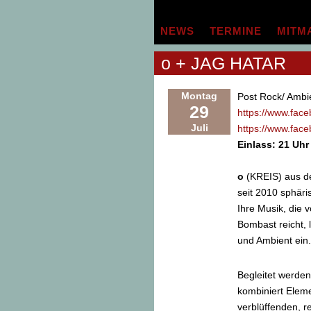
Zum
Inhalt
NEWS
TERMINE
MITM
springen
o + JAG HATAR
Montag
Post Rock/ Ambi
29
https://www.fac
Juli
https://www.fac
Einlass: 21 Uhr
o
(KREIS) aus de
seit 2010 sphäri
Ihre Musik, die 
Bombast reicht, 
und Ambient ein.
Begleitet werde
kombiniert Elem
verblüffenden, r