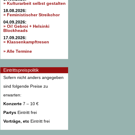
» Kulturarbeit selbst gestalten
18.08.2026:
» Feministischer Streikchor
04.09.2026:
» Oi! Gebroi + Helsinki
Blockheads
17.09.2026:
» Klassenkampftresen
» Alle Termine
Eintrittspreispolitik
Sofern nicht anders angegeben
sind folgende Preise zu
erwarten:
Konzerte
7 – 10 €
Partys
Eintritt frei
Vorträge, etc
Eintritt frei