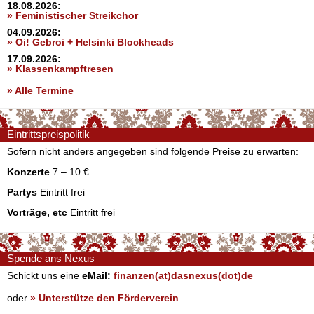
18.08.2026:
» Feministischer Streikchor
04.09.2026:
» Oi! Gebroi + Helsinki Blockheads
17.09.2026:
» Klassenkampftresen
» Alle Termine
Eintrittspreispolitik
Sofern nicht anders angegeben sind folgende Preise zu erwarten:
Konzerte
7 – 10 €
Partys
Eintritt frei
Vorträge, etc
Eintritt frei
Spende ans Nexus
Schickt uns eine
eMail:
finanzen(at)dasnexus(dot)de
oder
» Unterstütze den Förderverein