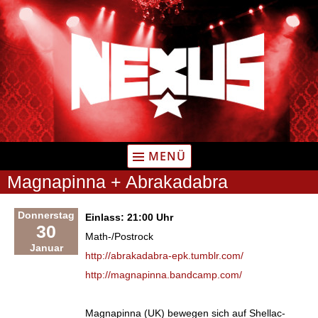
Zum
Inhalt
springen
MENÜ
Magnapinna + Abrakadabra
Donnerstag
Einlass: 21:00 Uhr
30
Math-/Postrock
Januar
http://abrakadabra-epk.tumblr.com/
http://magnapinna.bandcamp.com/
Magnapinna (UK) bewegen sich auf Shellac-