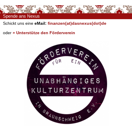
Spende ans Nexus
Schickt uns eine
eMail:
finanzen(at)dasnexus(dot)de
oder
» Unterstütze den Förderverein