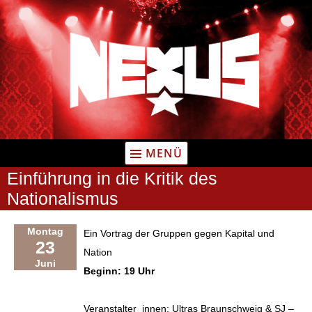
Zum
Inhalt
springen
MENÜ
Einführung in die Kritik des
Nationalismus
Montag
Ein Vortrag der Gruppen gegen Kapital und
23
Nation
Juni
Beginn: 19 Uhr
Veranstalter_innen: Ultras Braunschweig & SJ –