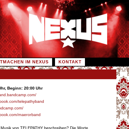
ITMACHEN IM NEXUS
KONTAKT
Uhr, Beginn: 20:00 Uhr
yband.bandcamp.com/
ebook.com/telepathyband
andcamp.com/
ebook.com/maerorband
e Musik von TELEPATHY beschreiben? Die Worte