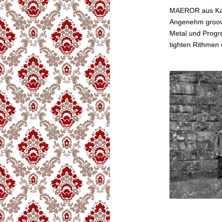
MAEROR aus Kas
Angenehm groovi
Metal und Progr
tighten Rithmen