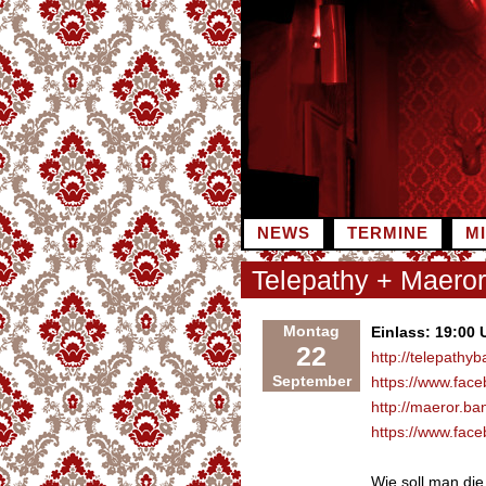
Zum
Inhalt
springen
NEWS
TERMINE
M
Telepathy + Maeror
Montag
Einlass: 19:00 
22
http://telepath
September
https://www.fac
http://maeror.b
https://www.fac
Wie soll man di