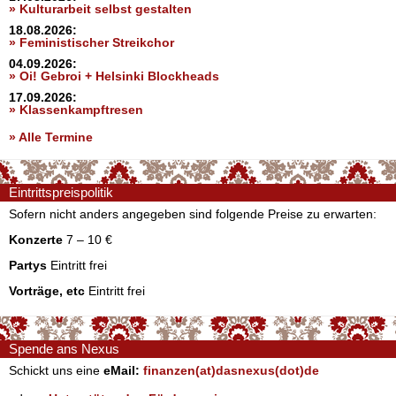
» Kulturarbeit selbst gestalten
18.08.2026:
» Feministischer Streikchor
04.09.2026:
» Oi! Gebroi + Helsinki Blockheads
17.09.2026:
» Klassenkampftresen
» Alle Termine
Eintrittspreispolitik
Sofern nicht anders angegeben sind folgende Preise zu erwarten:
Konzerte
7 – 10 €
Partys
Eintritt frei
Vorträge, etc
Eintritt frei
Spende ans Nexus
Schickt uns eine
eMail:
finanzen(at)dasnexus(dot)de