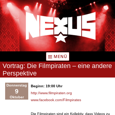
Zum
Inhalt
springen
MENÜ
Vortrag: Die Filmpiraten – eine andere
Perspektive
Donnerstag
Beginn: 19:00 Uhr
9
http://www.filmpiraten.org
Oktober
www.facebook.com/Filmpirates
Die Filmpiraten sind ein Kollektiv, dass Videos zu