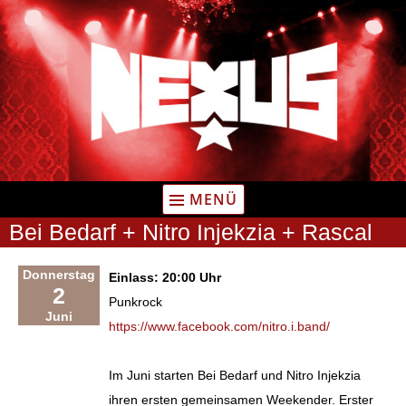
Zum
Inhalt
springen
MENÜ
Bei Bedarf + Nitro Injekzia + Rascal
Donnerstag
Einlass: 20:00 Uhr
2
Punkrock
Juni
https://www.facebook.com/nitro.i.band/
Im Juni starten Bei Bedarf und Nitro Injekzia
ihren ersten gemeinsamen Weekender. Erster