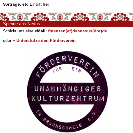
Vorträge, etc
Eintritt frei
Spende ans Nexus
Schickt uns eine
eMail:
finanzen(at)dasnexus(dot)de
oder
» Unterstütze den Förderverein