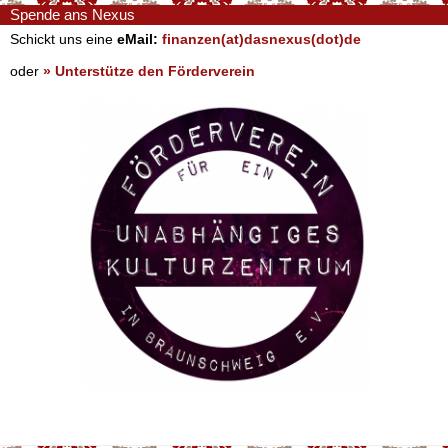
Spende ans Nexus
Schickt uns eine
eMail:
finanzen(at)dasnexus(dot)de
oder
» Unterstütze den Förderverein