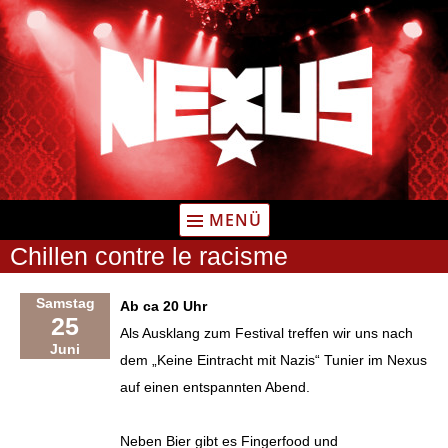
Zum
Inhalt
springen
MENÜ
Chillen contre le racisme
Samstag
Ab ca 20 Uhr
25
Als Ausklang zum Festival treffen wir uns nach
Juni
dem „Keine Eintracht mit Nazis“ Tunier im Nexus
auf einen entspannten Abend.
Neben Bier gibt es Fingerfood und