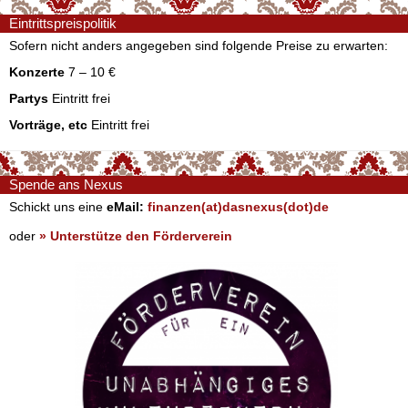
Eintrittspreispolitik
Sofern nicht anders angegeben sind folgende Preise zu erwarten:
Konzerte
7 – 10 €
Partys
Eintritt frei
Vorträge, etc
Eintritt frei
Spende ans Nexus
Schickt uns eine
eMail:
finanzen(at)dasnexus(dot)de
oder
» Unterstütze den Förderverein