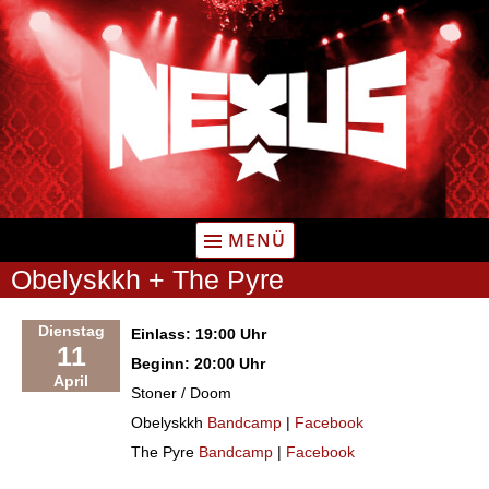
Zum
Inhalt
springen
MENÜ
Obelyskkh + The Pyre
Dienstag
Einlass: 19:00 Uhr
11
Beginn: 20:00 Uhr
April
Stoner / Doom
Obelyskkh
Bandcamp
|
Facebook
The Pyre
Bandcamp
|
Facebook