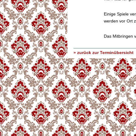
Einige Spiele ve
werden vor Ort z
Das Mitbringen v
» zurück zur Terminübersicht