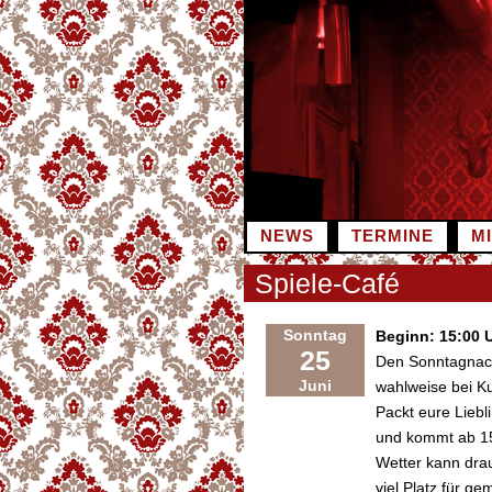
Zum
Inhalt
springen
NEWS
TERMINE
M
Spiele-Café
Sonntag
Beginn: 15:00 
25
Den Sonntagnach
Juni
wahlweise bei K
Packt eure Liebl
und kommt ab 15
Wetter kann drau
viel Platz für g