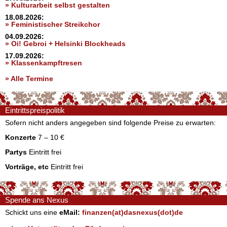
» Kulturarbeit selbst gestalten
18.08.2026:
» Feministischer Streikchor
04.09.2026:
» Oi! Gebroi + Helsinki Blockheads
17.09.2026:
» Klassenkampftresen
» Alle Termine
Eintrittspreispolitik
Sofern nicht anders angegeben sind folgende Preise zu erwarten:
Konzerte
7 – 10 €
Partys
Eintritt frei
Vorträge, etc
Eintritt frei
Spende ans Nexus
Schickt uns eine
eMail:
finanzen(at)dasnexus(dot)de