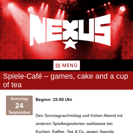
Zum
Inhalt
springen
MENÜ
Spiele-Café – games, cake and a cup
of tea
Sonntag
Beginn: 15:00 Uhr
24
September
Den Sonntagnachmittag und frühen Abend mit
anderen Spielbegeisterten wahlweise bei
Kuchen, Kaffee, Tee & Co. gegen Spende