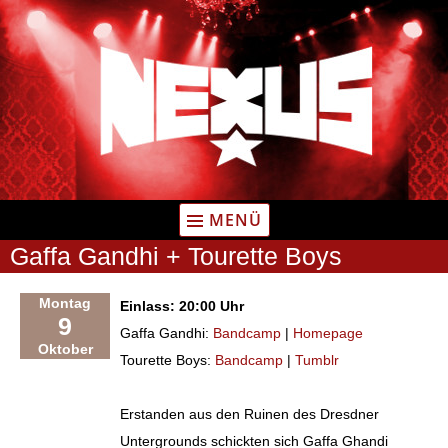
Zum
Inhalt
springen
MENÜ
Gaffa Gandhi + Tourette Boys
Montag
Einlass: 20:00 Uhr
9
Gaffa Gandhi:
Bandcamp
|
Homepage
Oktober
Tourette Boys:
Bandcamp
|
Tumblr
Erstanden aus den Ruinen des Dresdner
Untergrounds schickten sich Gaffa Ghandi