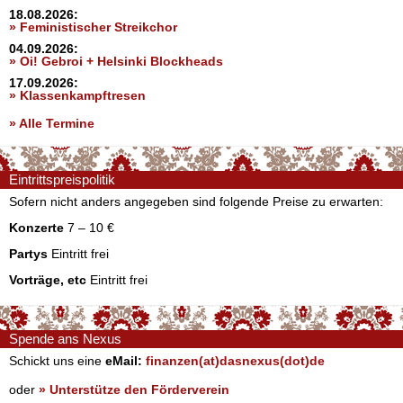
18.08.2026:
» Feministischer Streikchor
04.09.2026:
» Oi! Gebroi + Helsinki Blockheads
17.09.2026:
» Klassenkampftresen
» Alle Termine
Eintrittspreispolitik
Sofern nicht anders angegeben sind folgende Preise zu erwarten:
Konzerte
7 – 10 €
Partys
Eintritt frei
Vorträge, etc
Eintritt frei
Spende ans Nexus
Schickt uns eine
eMail:
finanzen(at)dasnexus(dot)de
oder
» Unterstütze den Förderverein