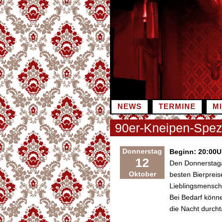
Zum
Inhalt
springen
NEWS
TERMINE
M
90er-Kneipen-Spez
Donnerstag
Beginn: 20:00U
12
Den Donnerstaga
Oktober
besten Bierpreis
Lieblingsmensche
Bei Bedarf könn
die Nacht durch