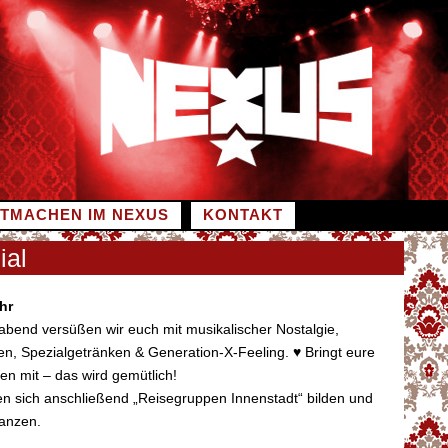
ITMACHEN IM NEXUS
KONTAKT
ial
hr
bend versüßen wir euch mit musikalischer Nostalgie,
en, Spezialgetränken & Generation-X-Feeling. ♥ Bringt eure
n mit – das wird gemütlich!
en sich anschließend „Reisegruppen Innenstadt“ bilden und
tanzen.