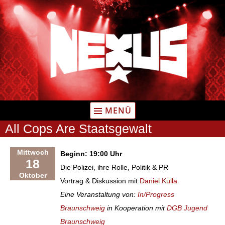
Zum
Inhalt
springen
MENÜ
All Cops Are Staatsgewalt
Mittwoch
Beginn: 19:00 Uhr
18
Die Polizei, ihre Rolle, Politik & PR
Oktober
Vortrag & Diskussion mit
Daniel Kulla
Eine Veranstaltung von:
In/Progress
Braunschweig
in Kooperation mit
DGB Jugend
Braunschweig