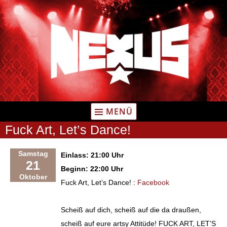
Zum
Inhalt
springen
MENÜ
Fuck Art, Let’s Dance!
Samstag
Einlass: 21:00 Uhr
21
Beginn: 22:00 Uhr
Oktober
Fuck Art, Let’s Dance! :
Facebook
Scheiß auf dich, scheiß auf die da draußen,
scheiß auf eure artsy Attitüde! FUCK ART, LET’S