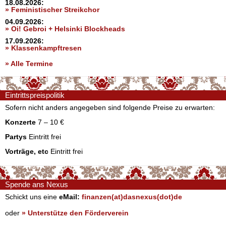
18.08.2026:
» Feministischer Streikchor
04.09.2026:
» Oi! Gebroi + Helsinki Blockheads
17.09.2026:
» Klassenkampftresen
» Alle Termine
Eintrittspreispolitik
Sofern nicht anders angegeben sind folgende Preise zu erwarten:
Konzerte
7 – 10 €
Partys
Eintritt frei
Vorträge, etc
Eintritt frei
Spende ans Nexus
Schickt uns eine
eMail:
finanzen(at)dasnexus(dot)de
oder
» Unterstütze den Förderverein