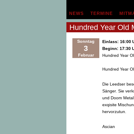
Zum
Inhalt
NEWS
TERMINE
MITM
springen
Hundred Year Old 
Sonntag
Einlass: 16:00 
3
Beginn: 17:30 
Februar
Hundred Year O
Hundred Year O
Die Leedser besc
Sänger. Sie ver
und Doom Metal m
exqisite Mischun
hervorzutun.
Ascian