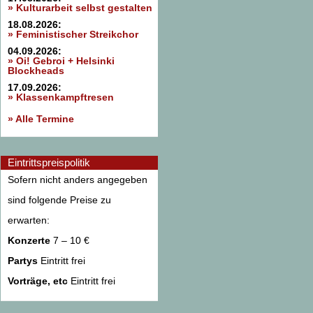
» Kulturarbeit selbst gestalten
18.08.2026:
» Feministischer Streikchor
04.09.2026:
» Oi! Gebroi + Helsinki
Blockheads
17.09.2026:
» Klassenkampftresen
» Alle Termine
Eintrittspreispolitik
Sofern nicht anders angegeben
sind folgende Preise zu
erwarten:
Konzerte
7 – 10 €
Partys
Eintritt frei
Vorträge, etc
Eintritt frei