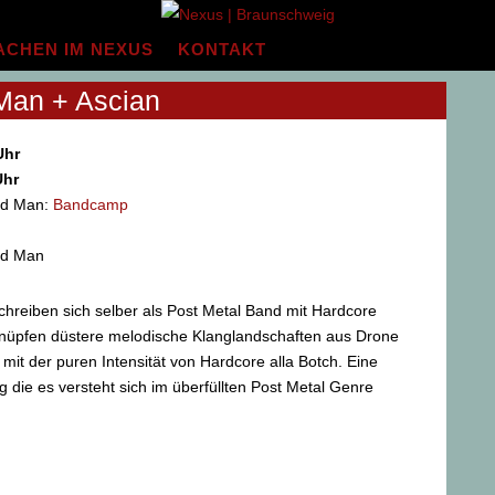
ACHEN IM NEXUS
KONTAKT
Man + Ascian
Uhr
Uhr
ld Man:
Bandcamp
ld Man
hreiben sich selber als Post Metal Band mit Hardcore
knüpfen düstere melodische Klanglandschaften aus Drone
it der puren Intensität von Hardcore alla Botch. Eine
g die es versteht sich im überfüllten Post Metal Genre