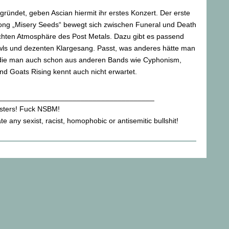
gründet, geben Ascian hiermit ihr erstes Konzert. Der erste
Song „Misery Seeds“ bewegt sich zwischen Funeral und Death
chten Atmosphäre des Post Metals. Dazu gibt es passend
wls und dezenten Klargesang. Passt, was anderes hätte man
die man auch schon aus anderen Bands wie Cyphonism,
und Goats Rising kennt auch nicht erwartet.
______________________________________
sters! Fuck NSBM!
ate any sexist, racist, homophobic or antisemitic bullshit!