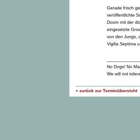
Gerade frisch ge
veröffentlichte 
Doom mit der di
eingesetzte Gro
von den Jungs, 
Vigilia Septima 
_____________
No Dogs! No Ma
We will not toler
» zurück zur Terminübersicht