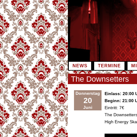
Zum
Inhalt
springen
NEWS
TERMINE
M
The Downsetters
Donnerstag
Einlass: 20:00 
20
Beginn: 21:00 
Juni
Eintritt: 7€
The Downsetter
High Energy Ska