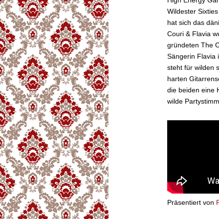
High Energy Gar
Wildester Sixtie
hat sich das dän
Couri & Flavia 
gründeten The 
Sängerin Flavia i
steht für wilden
harten Gitarren
die beiden eine
wilde Partystim
Präsentiert von