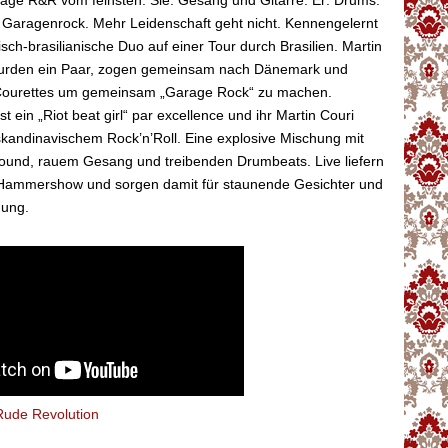
age R&R vom feinsten. Sie: Gesang und Gitarre. Er: Drums.
s Garagenrock. Mehr Leidenschaft geht nicht. Kennengelernt
isch-brasilianische Duo auf einer Tour durch Brasilien. Martin
wurden ein Paar, zogen gemeinsam nach Dänemark und
Courettes um gemeinsam „Garage Rock“ zu machen.
st ein „Riot beat girl“ par excellence und ihr Martin Couri
 skandinavischem Rock’n’Roll. Eine explosive Mischung mit
sound, rauem Gesang und treibenden Drumbeats. Live liefern
 Hammershow und sorgen damit für staunende Gesichter und
mung.
Rude Revolution