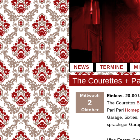
Zum
Inhalt
springen
NEWS
TERMINE
M
The Courettes + Pa
Mittwoch
Einlass: 20:00 
2
The Courettes
B
Oktober
Pari Pari
Homep
Garage, Sixties,
sprachiger Gara