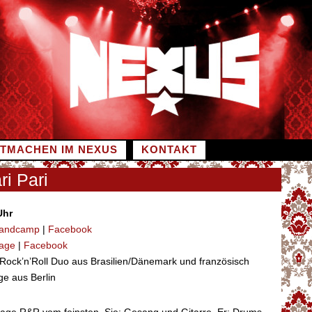
ITMACHEN IM NEXUS
KONTAKT
ri Pari
Uhr
andcamp
|
Facebook
age
|
Facebook
 Rock’n’Roll Duo aus Brasilien/Dänemark und französisch
ge aus Berlin