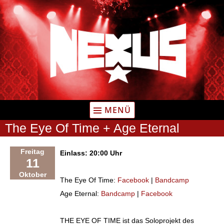
Zum
Inhalt
springen
MENÜ
The Eye Of Time + Age Eternal
Freitag
Einlass: 20:00 Uhr
11
Oktober
The Eye Of Time:
Facebook
|
Bandcamp
Age Eternal:
Bandcamp
|
Facebook
THE EYE OF TIME ist das Soloprojekt des