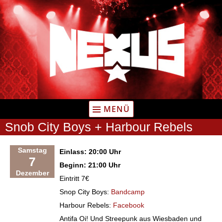
Zum
Inhalt
springen
MENÜ
Snob City Boys + Harbour Rebels
Samstag
Einlass: 20:00 Uhr
7
Beginn: 21:00 Uhr
Dezember
Eintritt 7€
Snop City Boys:
Bandcamp
Harbour Rebels:
Facebook
Antifa Oi! Und Streepunk aus Wiesbaden und