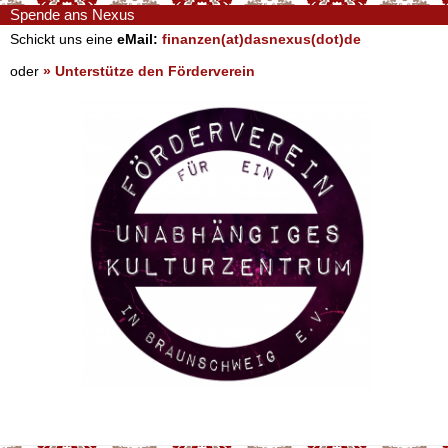
Spende ans Nexus
Schickt uns eine
eMail:
finanzen(at)dasnexus(dot)de
oder
» Unterstütze den Förderverein