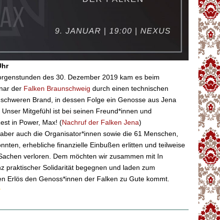
Uhr
orgenstunden des 30. Dezember 2019 kam es beim
nar der
Falken Braunschweig
durch einen technischen
 schweren Brand, in dessen Folge ein Genosse aus Jena
Unser Mitgefühl ist bei seinen Freund*innen und
est in Power, Max! (
Nachruf der Falken Jena
)
ber auch die Organisator*innen sowie die 61 Menschen,
onnten, erhebliche finanzielle Einbußen erlitten und teilweise
 Sachen verloren. Dem möchten wir zusammen mit In
z praktischer Solidarität begegnen und laden zum
en Erlös den Genoss*innen der Falken zu Gute kommt.