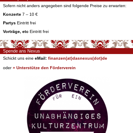
Sofern nicht anders angegeben sind folgende Preise zu erwarten:
Konzerte
7 – 10 €
Partys
Eintritt frei
Vorträge, etc
Eintritt frei
Spende ans Nexus
Schickt uns eine
eMail:
finanzen(at)dasnexus(dot)de
oder
» Unterstütze den Förderverein