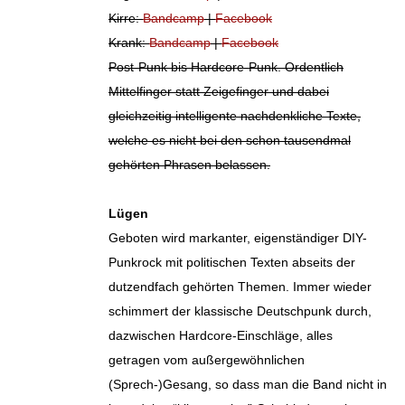
Kirre:
Bandcamp
|
Facebook
Krank:
Bandcamp
|
Facebook
Post-Punk bis Hardcore-Punk. Ordentlich
Mittelfinger statt Zeigefinger und dabei
gleichzeitig intelligente nachdenkliche Texte,
welche es nicht bei den schon tausendmal
gehörten Phrasen belassen.
Lügen
Geboten wird markanter, eigenständiger DIY-
Punkrock mit politischen Texten abseits der
dutzendfach gehörten Themen. Immer wieder
schimmert der klassische Deutschpunk durch,
dazwischen Hardcore-Einschläge, alles
getragen vom außergewöhnlichen
(Sprech-)Gesang, so dass man die Band nicht in