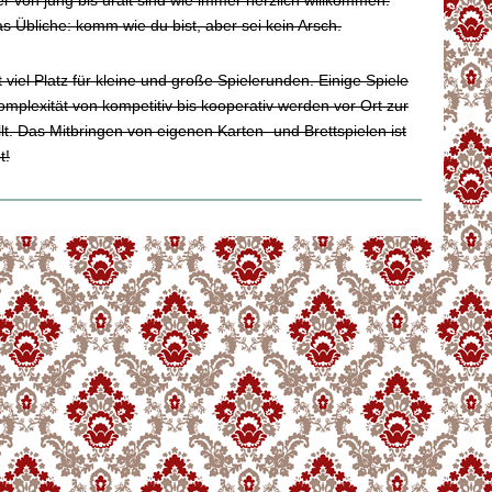
er von jung bis uralt sind wie immer herzlich willkommen.
as Übliche: komm wie du bist, aber sei kein Arsch.
 viel Platz für kleine und große Spielerunden. Einige Spiele
mplexität von kompetitiv bis kooperativ werden vor Ort zur
lt. Das Mitbringen von eigenen Karten- und Brettspielen ist
t!