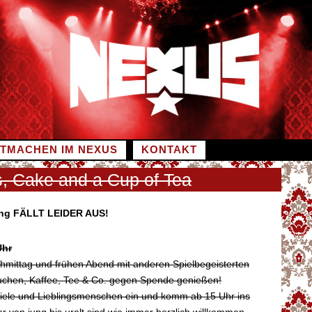
ITMACHEN IM NEXUS
KONTAKT
, Cake and a Cup of Tea
ung FÄLLT LEIDER AUS!
Uhr
mittag und frühen Abend mit anderen Spielbegeisterten
uchen, Kaffee, Tee & Co. gegen Spende genießen!
piele und Lieblingsmenschen ein und komm ab 15 Uhr ins