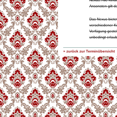
Nexus. Alle Kind
Ansonsten gilt d
Das Nexus bietet
verschiedener Ko
Verfügung gestel
unbedingt erlaub
» zurück zur Terminübersicht