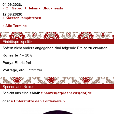
04.09.2026:
» Oi! Gebroi + Helsinki Blockheads
17.09.2026:
» Klassenkampftresen
» Alle Termine
Eintrittspreispolitik
Sofern nicht anders angegeben sind folgende Preise zu erwarten:
Konzerte
7 – 10 €
Partys
Eintritt frei
Vorträge, etc
Eintritt frei
Spende ans Nexus
Schickt uns eine
eMail:
finanzen(at)dasnexus(dot)de
oder
» Unterstütze den Förderverein