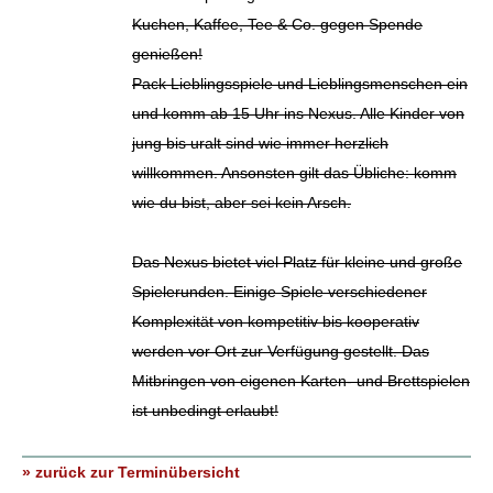
Kuchen, Kaffee, Tee & Co. gegen Spende
genießen!
Pack Lieblingsspiele und Lieblingsmenschen ein
und komm ab 15 Uhr ins Nexus. Alle Kinder von
jung bis uralt sind wie immer herzlich
willkommen. Ansonsten gilt das Übliche: komm
wie du bist, aber sei kein Arsch.
Das Nexus bietet viel Platz für kleine und große
Spielerunden. Einige Spiele verschiedener
Komplexität von kompetitiv bis kooperativ
werden vor Ort zur Verfügung gestellt. Das
Mitbringen von eigenen Karten- und Brettspielen
ist unbedingt erlaubt!
» zurück zur Terminübersicht