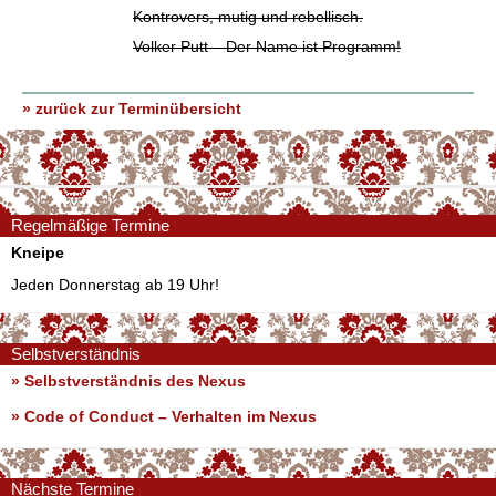
Kontrovers, mutig und rebellisch.
Volker Putt – Der Name ist Programm!
» zurück zur Terminübersicht
Regelmäßige Termine
Kneipe
Jeden Donnerstag ab 19 Uhr!
Selbstverständnis
» Selbstverständnis des Nexus
»
Code of Conduct – Verhalten im Nexus
Nächste Termine