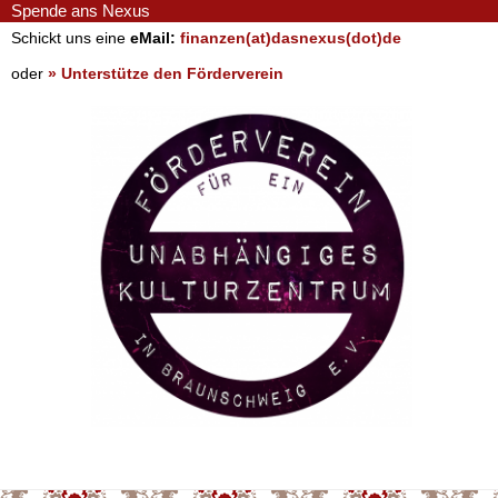
Spende ans Nexus
Schickt uns eine
eMail:
finanzen(at)dasnexus(dot)de
oder
» Unterstütze den Förderverein