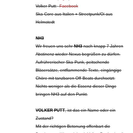
Volker Putt:
Facebook
Ska-Core aus Italien + Streetpunk/Oi aus
Helmstedt
NH3
Wir freuen uns sehr
NH3
nach knapp 7 Jahren
Abstinenz wieder Nexus begrüßen zu dürfen.
Aufrührerischer Ska-Punk, peitschende
Bläsersätze, entflammende Texte, eingängige
Chöre mit tanzbaren Off-Beats durchsetzt:
Nichts weniger als die Essenz dieser Dinge
bringen NH3 auf den Punkt.
VOLKER PUTT
, ist das ein Name oder ein
Zustand?
Mit der richtigen Betonung offenbart die