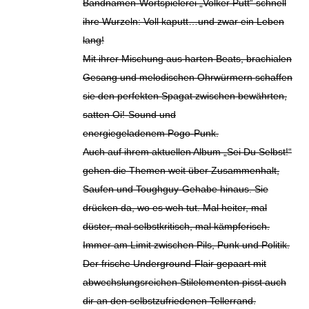
Bandnamen-Wortspielerei „Volker Putt“ schnell
ihre Wurzeln: Voll kaputt…und zwar ein Leben
lang!
Mit ihrer Mischung aus harten Beats, brachialen
Gesang und melodischen Ohrwürmern schaffen
sie den perfekten Spagat zwischen bewährten,
satten Oi!-Sound und
energiegeladenem Pogo-Punk.
Auch auf ihrem aktuellen Album „Sei Du Selbst!“
gehen die Themen weit über Zusammenhalt,
Saufen und Toughguy-Gehabe hinaus. Sie
drücken da, wo es weh tut. Mal heiter, mal
düster, mal selbstkritisch, mal kämpferisch.
Immer am Limit zwischen Pils, Punk und Politik.
Der frische Underground-Flair gepaart mit
abwechslungsreichen Stilelementen pisst auch
dir an den selbstzufriedenen Tellerrand.