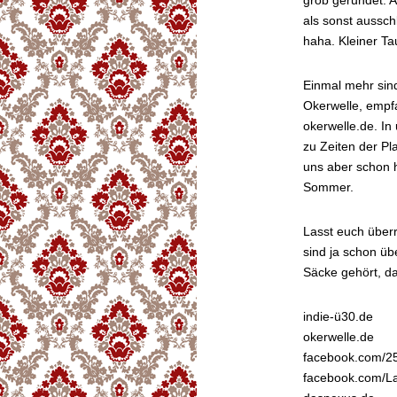
grob gerundet. A
als sonst aussch
haha. Kleiner Ta
Einmal mehr sind
Okerwelle, empf
okerwelle.de. In
zu Zeiten der Pl
uns aber schon h
Sommer.
Lasst euch über
sind ja schon übe
Säcke gehört, da
indie-ü30.de
okerwelle.de
facebook.com/2
facebook.com/L