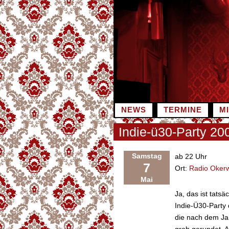
Zum
Inhalt
springen
NEWS
TERMINE
M
Indie-ü30-Party 20
Samstag
ab 22 Uhr
7
Ort:
Radio Okerw
Mai
Ja, das ist tats
Indie-Ü30-Party 
die nach dem Jah