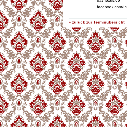
dasnexus.de
facebook.com/In
» zurück zur Terminübersicht