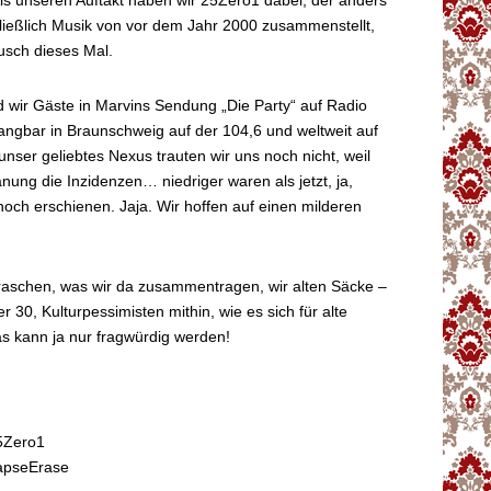
ls unseren Auftakt haben wir 25Zero1 dabei, der anders
ließlich Musik von vor dem Jahr 2000 zusammenstellt,
usch dieses Mal.
 wir Gäste in Marvins Sendung „Die Party“ auf Radio
angbar in Braunschweig auf der 104,6 und weltweit auf
 unser geliebtes Nexus trauten wir uns noch nicht, weil
anung die Inzidenzen… niedriger waren als jetzt, ja,
och erschienen. Jaja. Wir hoffen auf einen milderen
raschen, was wir da zusammentragen, wir alten Säcke –
r 30, Kulturpessimisten mithin, wie es sich für alte
s kann ja nur fragwürdig werden!
5Zero1
apseErase