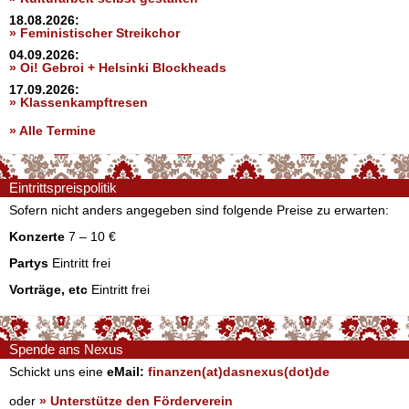
18.08.2026:
» Feministischer Streikchor
04.09.2026:
» Oi! Gebroi + Helsinki Blockheads
17.09.2026:
» Klassenkampftresen
» Alle Termine
Eintrittspreispolitik
Sofern nicht anders angegeben sind folgende Preise zu erwarten:
Konzerte
7 – 10 €
Partys
Eintritt frei
Vorträge, etc
Eintritt frei
Spende ans Nexus
Schickt uns eine
eMail:
finanzen(at)dasnexus(dot)de
oder
» Unterstütze den Förderverein