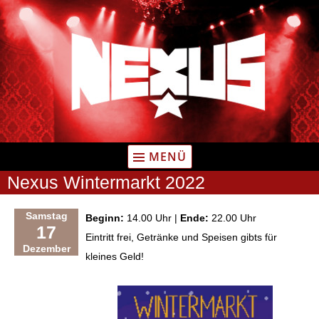
Zum
Inhalt
springen
MENÜ
Nexus Wintermarkt 2022
Samstag
Beginn:
14.00 Uhr |
Ende:
22.00 Uhr
17
Eintritt frei, Getränke und Speisen gibts für
Dezember
kleines Geld!