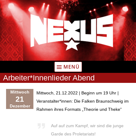
Zum
Inhalt
springen
MENÜ
Arbeiter*Innenlieder Abend
Mittwoch
Mittwoch, 21.12.2022 | Beginn um 19 Uhr |
21
Veranstalter*innen: Die Falken Braunschweig im
Dezember
Rahmen ihres Formats „Theorie und Theke“
Auf auf zum Kampf, wir sind die junge
Garde des Proletariats!