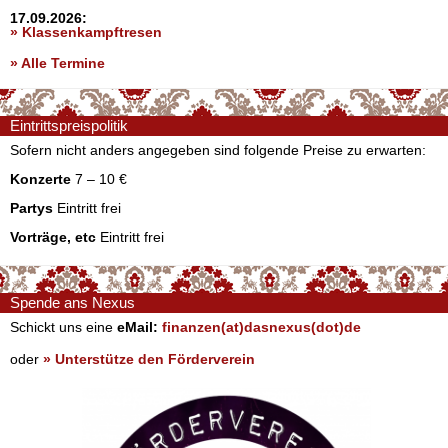
17.09.2026:
» Klassenkampftresen
» Alle Termine
Eintrittspreispolitik
Sofern nicht anders angegeben sind folgende Preise zu erwarten:
Konzerte
7 – 10 €
Partys
Eintritt frei
Vorträge, etc
Eintritt frei
Spende ans Nexus
Schickt uns eine
eMail:
finanzen(at)dasnexus(dot)de
oder
» Unterstütze den Förderverein