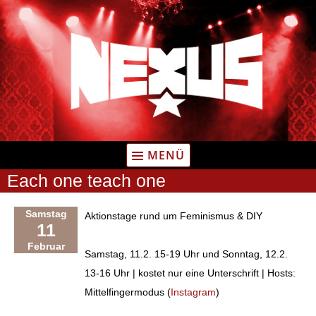
Zum
Inhalt
springen
MENÜ
Each one teach one
Samstag
Aktionstage rund um Feminismus & DIY
11
Februar
Samstag, 11.2. 15-19 Uhr und Sonntag, 12.2.
13-16 Uhr | kostet nur eine Unterschrift | Hosts:
Mittelfingermodus (
Instagram
)