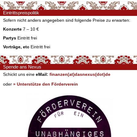
Eintrittspreispolitik
Sofern nicht anders angegeben sind folgende Preise zu erwarten:
Konzerte
7 – 10 €
Partys
Eintritt frei
Vorträge, etc
Eintritt frei
Spende ans Nexus
Schickt uns eine
eMail:
finanzen(at)dasnexus(dot)de
oder
» Unterstütze den Förderverein