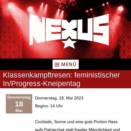
Zum
Inhalt
springen
MENÜ
Klassenkampftresen: feministischer
In/Progress-Kneipentag
Donnerstag
Donnerstag, 18. Mai 2023
18
Beginn: 14 Uhr
Mai
Cocktails, Sonne und eine gute Portion Hass
aufs Patriarchat statt fragiler Männlichkeit und