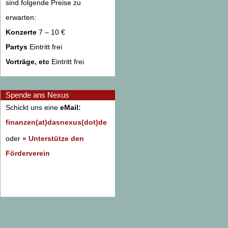
sind folgende Preise zu
erwarten:
Konzerte
7 – 10 €
Partys
Eintritt frei
Vorträge, etc
Eintritt frei
Spende ans Nexus
Schickt uns eine
eMail:
finanzen(at)dasnexus(dot)de
oder
» Unterstütze den
Förderverein