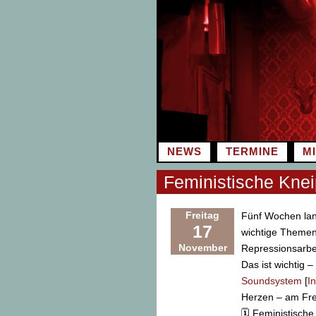
Zum
Inhalt
springen
NEWS
TERMINE
M
Feministische Kne
Freitag
Fünf Wochen lan
17
wichtige Themen 
November
Repressionsarbei
Das ist wichtig 
Soundsystem
[
I
Herzen – am Fre
🗓️ Feministisch