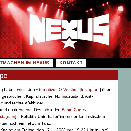
ITMACHEN IM NEXUS
KONTAKT
ipe
g haben wir in den
Alternativen O-Wochen
[
Instagram
] über
gesprochen: Kapitalistischer Normalzustand, Anti-
t und rechte Weltbilder.
– und anstrengend! Deshalb laden
Boom Cherry
nstagram
] – Kollektiv-Unterhalter*innen der feministischen
itag noch einmal zum Tanz:
e Kneipe am Freitag, den 17.11.2023 von 19-22 Uhr (plus x)