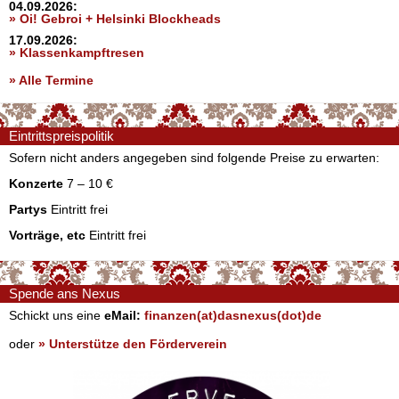
04.09.2026:
» Oi! Gebroi + Helsinki Blockheads
17.09.2026:
» Klassenkampftresen
» Alle Termine
Eintrittspreispolitik
Sofern nicht anders angegeben sind folgende Preise zu erwarten:
Konzerte
7 – 10 €
Partys
Eintritt frei
Vorträge, etc
Eintritt frei
Spende ans Nexus
Schickt uns eine
eMail:
finanzen(at)dasnexus(dot)de
oder
» Unterstütze den Förderverein