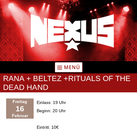
Zum
Inhalt
springen
MENÜ
RANA + BELTEZ +RITUALS OF THE
DEAD HAND
Freitag
Einlass: 19 Uhr
16
Beginn: 20 Uhr
Februar
Eintritt: 10€