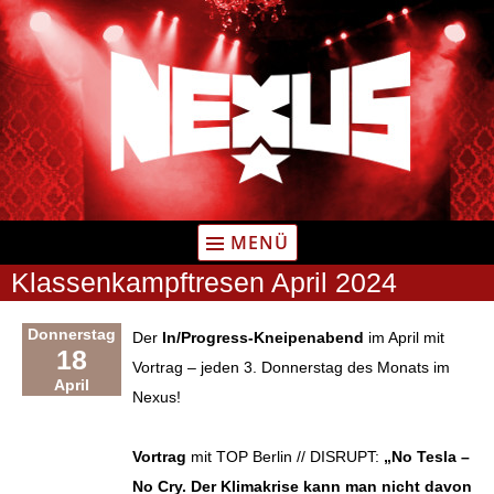
Zum
Inhalt
springen
MENÜ
Klassenkampftresen April 2024
Donnerstag
Der
In/Progress-Kneipenabend
im April mit
18
Vortrag – jeden 3. Donnerstag des Monats im
April
Nexus!
Vortrag
mit TOP Berlin // DISRUPT:
„No Tesla –
No Cry. Der Klimakrise kann man nicht davon