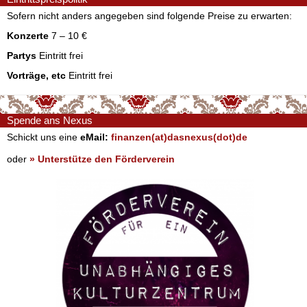
Sofern nicht anders angegeben sind folgende Preise zu erwarten:
Konzerte
7 – 10 €
Partys
Eintritt frei
Vorträge, etc
Eintritt frei
Spende ans Nexus
Schickt uns eine
eMail:
finanzen(at)dasnexus(dot)de
oder
» Unterstütze den Förderverein