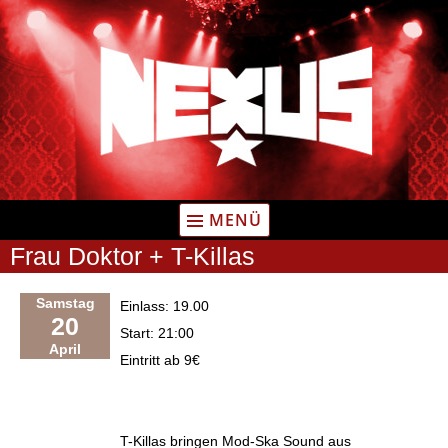
Zum
Inhalt
springen
MENÜ
Frau Doktor + T-Killas
Samstag
Einlass: 19.00
20
Start: 21:00
April
Eintritt ab 9€
T-Killas bringen Mod-Ska Sound aus