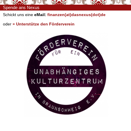
Spende ans Nexus
Schickt uns eine
eMail:
finanzen(at)dasnexus(dot)de
oder
» Unterstütze den Förderverein