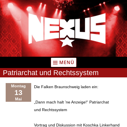
Zum
Inhalt
springen
MENÜ
Patriarchat und Rechtssystem
Montag
Die Falken Braunschweig laden ein:
13
Mai
„Dann mach halt ’ne Anzeige!“ Patriarchat
und Rechtssystem
Vortrag und Diskussion mit Koschka Linkerhand