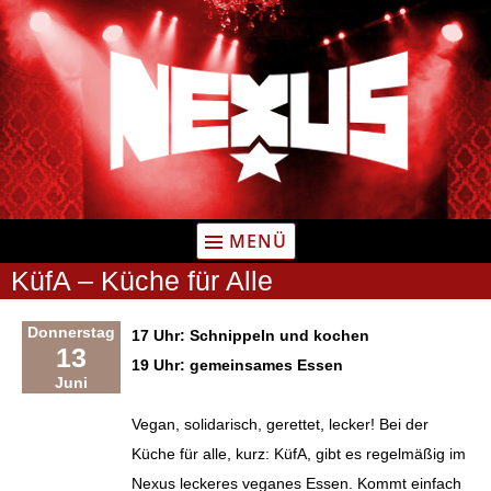
Zum
Inhalt
springen
MENÜ
KüfA – Küche für Alle
Donnerstag
17 Uhr: Schnippeln und kochen
13
19 Uhr: gemeinsames Essen
Juni
Vegan, solidarisch, gerettet, lecker! Bei der
Küche für alle, kurz: KüfA, gibt es regelmäßig im
Nexus leckeres veganes Essen. Kommt einfach