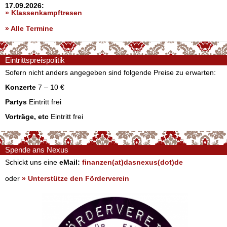
17.09.2026:
» Klassenkampftresen
» Alle Termine
Eintrittspreispolitik
Sofern nicht anders angegeben sind folgende Preise zu erwarten:
Konzerte
7 – 10 €
Partys
Eintritt frei
Vorträge, etc
Eintritt frei
Spende ans Nexus
Schickt uns eine
eMail:
finanzen(at)dasnexus(dot)de
oder
» Unterstütze den Förderverein