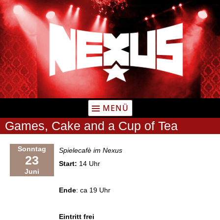
Zum
Inhalt
springen
MENÜ
Games, Cake and a Cup of Tea
Sonntag
Spielecafè im Nexus
23
Start:
14 Uhr
Juni
Ende
: ca 19 Uhr
Eintritt frei