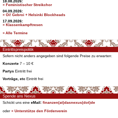
18.08.2026:
» Feministischer Streikchor
04.09.2026:
» Oi! Gebroi + Helsinki Blockheads
17.09.2026:
» Klassenkampftresen
» Alle Termine
Eintrittspreispolitik
Sofern nicht anders angegeben sind folgende Preise zu erwarten:
Konzerte
7 – 10 €
Partys
Eintritt frei
Vorträge, etc
Eintritt frei
Spende ans Nexus
Schickt uns eine
eMail:
finanzen(at)dasnexus(dot)de
oder
» Unterstütze den Förderverein