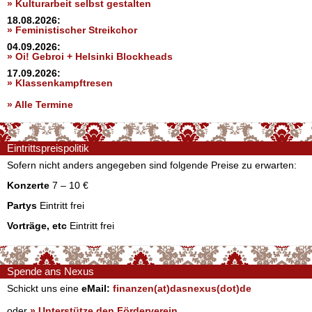
» Kulturarbeit selbst gestalten
18.08.2026:
» Feministischer Streikchor
04.09.2026:
» Oi! Gebroi + Helsinki Blockheads
17.09.2026:
» Klassenkampftresen
» Alle Termine
Eintrittspreispolitik
Sofern nicht anders angegeben sind folgende Preise zu erwarten:
Konzerte
7 – 10 €
Partys
Eintritt frei
Vorträge, etc
Eintritt frei
Spende ans Nexus
Schickt uns eine
eMail:
finanzen(at)dasnexus(dot)de
oder
» Unterstütze den Förderverein