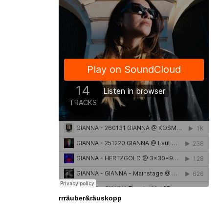
rrräuber&räuskopp