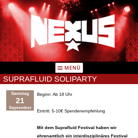
Zum
Inhalt
springen
MENÜ
SUPRAFLUID SOLIPARTY
Samstag
Beginn: Ab 18 Uhr
21
September
Eintritt: 5-10€ Spendenempfehlung
Mit dem Suprafluid Festival haben wir
ehrenamtlich ein interdisziplinäres Festival