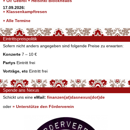
» Oi! Gebroi + Helsinki Blockheads
17.09.2026:
» Klassenkampftresen
» Alle Termine
Eintrittspreispolitik
Sofern nicht anders angegeben sind folgende Preise zu erwarten:
Konzerte
7 – 10 €
Partys
Eintritt frei
Vorträge, etc
Eintritt frei
Spende ans Nexus
Schickt uns eine
eMail:
finanzen(at)dasnexus(dot)de
oder
» Unterstütze den Förderverein