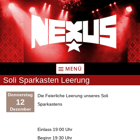
Zum
Inhalt
springen
MENÜ
Soli Sparkasten Leerung
Donnerstag
Die Feierliche Leerung unseres Soli
12
Sparkastens
Dezember
Einlass 19:00 Uhr
Beginn 19:30 Uhr