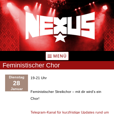
Zum
Inhalt
springen
MENÜ
Feministischer Chor
Dienstag
19-21 Uhr
28
Januar
Feministischer Streikchor – mit dir wird’s ein
Chor!
Telegram-Kanal für kurzfristige Updates rund um