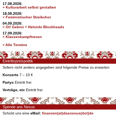
17.08.2026:
» Kulturarbeit selbst gestalten
18.08.2026:
» Feministischer Streikchor
04.09.2026:
» Oi! Gebroi + Helsinki Blockheads
17.09.2026:
» Klassenkampftresen
» Alle Termine
Eintrittspreispolitik
Sofern nicht anders angegeben sind folgende Preise zu erwarten:
Konzerte
7 – 10 €
Partys
Eintritt frei
Vorträge, etc
Eintritt frei
Spende ans Nexus
Schickt uns eine
eMail:
finanzen(at)dasnexus(dot)de