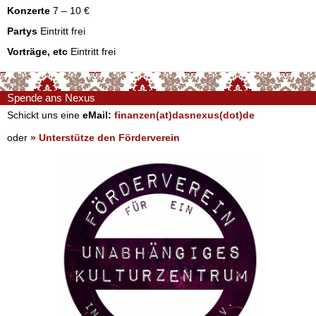
Konzerte
7 – 10 €
Partys
Eintritt frei
Vorträge, etc
Eintritt frei
Spende ans Nexus
Schickt uns eine
eMail:
finanzen(at)dasnexus(dot)de
oder
» Unterstütze den Förderverein