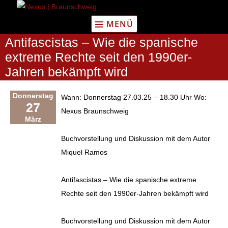
Zum
Inhalt
MENÜ
springen
Antifascistas – Wie die spanische
extreme Rechte seit den 1990er-
Jahren bekämpft wird
Donnerstag
Wann: Donnerstag 27.03.25 – 18.30 Uhr Wo:
27
Nexus Braunschweig
März
Buchvorstellung und Diskussion mit dem Autor
Miquel Ramos
Antifascistas – Wie die spanische extreme
Rechte seit den 1990er-Jahren bekämpft wird
Buchvorstellung und Diskussion mit dem Autor