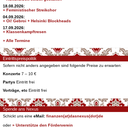
18.08.2026:
» Feministischer Streikchor
04.09.2026:
» Oi! Gebroi + Helsinki Blockheads
17.09.2026:
» Klassenkampftresen
» Alle Termine
Eintrittspreispolitik
Sofern nicht anders angegeben sind folgende Preise zu erwarten:
Konzerte
7 – 10 €
Partys
Eintritt frei
Vorträge, etc
Eintritt frei
Spende ans Nexus
Schickt uns eine
eMail:
finanzen(at)dasnexus(dot)de
oder
» Unterstütze den Förderverein