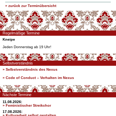
» zurück zur Terminübersicht
Regelmäßige Termine
Kneipe
Jeden Donnerstag ab 19 Uhr!
Selbstverständnis
» Selbstverständnis des Nexus
»
Code of Conduct – Verhalten im Nexus
Nächste Termine
11.08.2026:
» Feministischer Streikchor
17.08.2026:
» Kulturarbeit selbst gestalten