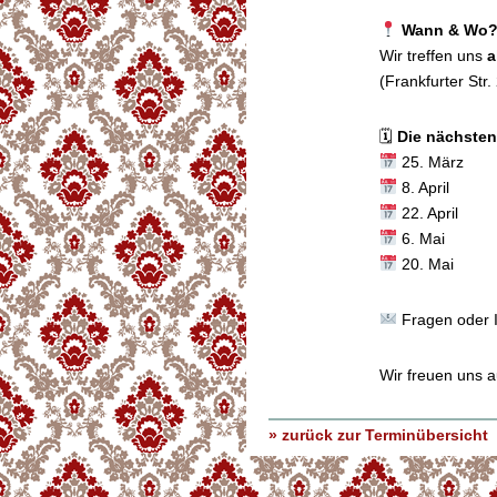
Wann & Wo
Wir treffen uns
a
(Frankfurter Str.
🗓
Die nächsten
25. März
8. April
22. April
6. Mai
20. Mai
Fragen oder 
Wir freuen uns a
» zurück zur Terminübersicht