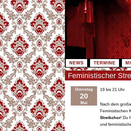
Zum
Inhalt
springen
NEWS
TERMINE
M
Feministischer Str
Dienstag
19 bis 21 Uhr
20
Mai
Nach dem großa
Feministischen 
Streikchor
! Du 
und feministisc