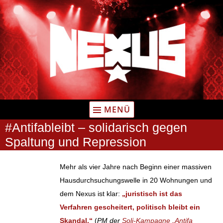
Zum
Inhalt
springen
MENÜ
#Antifableibt – solidarisch gegen
Spaltung und Repression
Mehr als vier Jahre nach Beginn einer massiven
Hausdurchsuchungswelle in 20 Wohnungen und
dem Nexus ist klar:
„juristisch ist das
Verfahren gescheitert, politisch bleibt ein
Skandal.“
(
PM der
Soli-Kampagne „Antifa