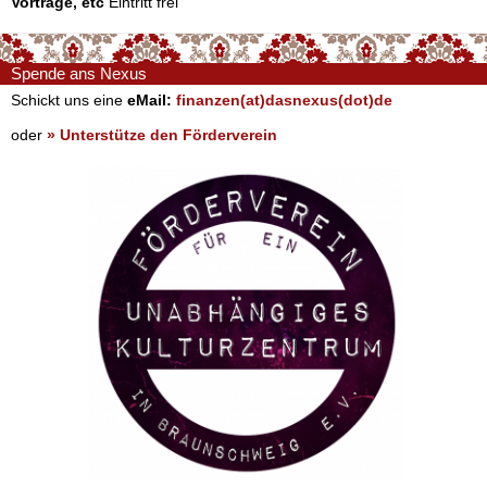
Vorträge, etc
Eintritt frei
Spende ans Nexus
Schickt uns eine
eMail:
finanzen(at)dasnexus(dot)de
oder
» Unterstütze den Förderverein