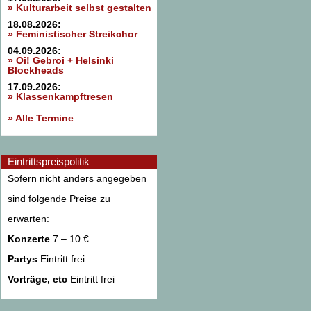
» Kulturarbeit selbst gestalten
18.08.2026:
» Feministischer Streikchor
04.09.2026:
» Oi! Gebroi + Helsinki
Blockheads
17.09.2026:
» Klassenkampftresen
» Alle Termine
Eintrittspreispolitik
Sofern nicht anders angegeben
sind folgende Preise zu
erwarten:
Konzerte
7 – 10 €
Partys
Eintritt frei
Vorträge, etc
Eintritt frei