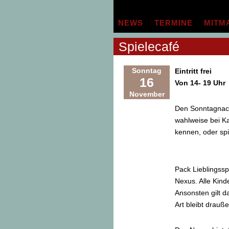
Zum
Inhalt
NEWS
TERMINE
MITM
springen
Spielecafé
Sonntag
Eintritt frei
16
Von 14- 19 Uhr
November
Den Sonntagnach
wahlweise bei K
kennen, oder spi
Pack Lieblingss
Nexus. Alle Kind
Ansonsten gilt d
Art bleibt drauße