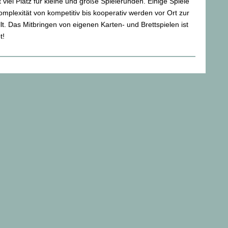
 viel Platz für kleine und große Spielerunden. Einige Spiele
mplexität von kompetitiv bis kooperativ werden vor Ort zur
lt. Das Mitbringen von eigenen Karten- und Brettspielen ist
t!