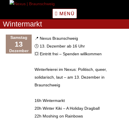
Zum
Inhalt
MENÜ
springen
Wintermarkt
Samstag
📍 Nexus Braunschweig
13
🕓 13. Dezember ab 16 Uhr
Dezember
💥 Eintritt frei – Spenden willkommen
Winterfeierei im Nexus: Politisch, queer,
solidarisch, laut – am 13. Dezember in
Braunschweig
16h Wintermarkt
20h Winter Kiki – A Holiday Dragball
22h Moshing on Rainbows