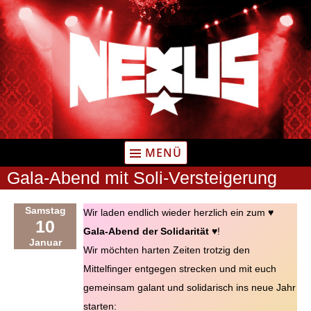
Zum
Inhalt
springen
MENÜ
Gala-Abend mit Soli-Versteigerung
Samstag
Wir laden endlich wieder herzlich ein zum ♥️
10
Gala-Abend der Solidarität
♥️!
Januar
Wir möchten harten Zeiten trotzig den
Mittelfinger entgegen strecken und mit euch
gemeinsam galant und solidarisch ins neue Jahr
starten: