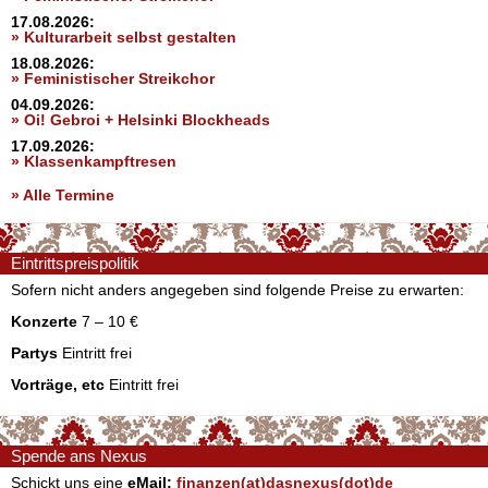
17.08.2026:
» Kulturarbeit selbst gestalten
18.08.2026:
» Feministischer Streikchor
04.09.2026:
» Oi! Gebroi + Helsinki Blockheads
17.09.2026:
» Klassenkampftresen
» Alle Termine
Eintrittspreispolitik
Sofern nicht anders angegeben sind folgende Preise zu erwarten:
Konzerte
7 – 10 €
Partys
Eintritt frei
Vorträge, etc
Eintritt frei
Spende ans Nexus
Schickt uns eine
eMail:
finanzen(at)dasnexus(dot)de